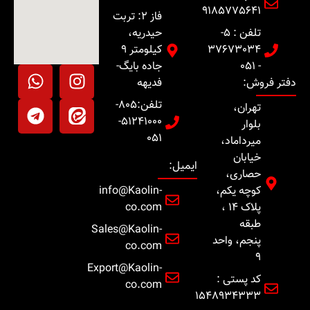
9185775641
فاز 2: تربت
تلفن : 5-
حیدریه،
37673034
کیلومتر 9
- 051
جاده بایگ-
دفتر فروش:
فدیهه
تلفن:805-
تهران،
51241000-
بلوار
051
میرداماد،
خیابان
ایمیل:
حصاری،
کوچه یکم،
info@Kaolin-
پلاک 14 ،
co.com
طبقه
Sales@Kaolin-
پنجم، واحد
co.com
9
Export@Kaolin-
کد پستی :
co.com
1548934333