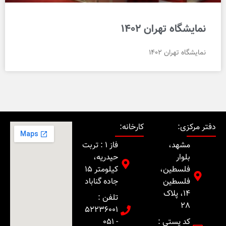
نمایشگاه تهران 1402
نمایشگاه تهران 1402
دفتر مرکزی:
کارخانه:
مشهد،
فاز 1 : تربت
بلوار
حیدریه،
فلسطین،
کیلومتر 15
فلسطین
جاده گناباد
14، پلاک
تلفن :
28
52236001
کد پستی :
- 051