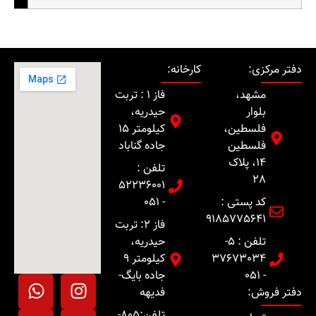
دفتر مرکزی:
کارخانه:
مشهد،
فاز 1 : تربت
بلوار
حیدریه،
فلسطین،
کیلومتر 15
فلسطین
جاده گناباد
14، پلاک
تلفن :
28
52236001
کد پستی :
- 051
9185775641
فاز 2: تربت
تلفن : 5-
حیدریه،
37673034
کیلومتر 9
- 051
جاده بایگ-
دفتر فروش:
فدیهه
تلفن:805-