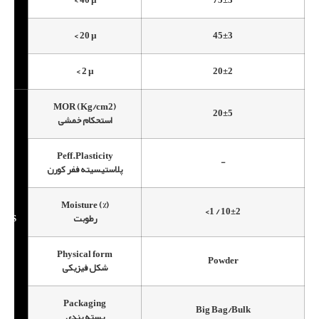
)
< 20 µ
45±3
< 2 µ
20±2
MOR (Kg/cm2)
20±5
استحکام خمشی
Peff.Plasticity
-
پلاستیسیته ففر کورن
Moisture (%)
<1 / 10±2
رطوبت
IES
Physical form
Powder
شکل فیزیکی
Packaging
Big Bag/Bulk
بسته بندی