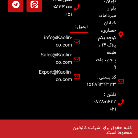
تهران،
51241000-
بلوار
051
میرداماد،
خیابان
ایمیل:
حصاری،
کوچه یکم،
info@Kaolin-
پلاک 14 ،
co.com
طبقه
Sales@Kaolin-
پنجم، واحد
co.com
9
Export@Kaolin-
کد پستی :
co.com
1548934333
تلفن :
82801422-
021
کلیه حقوق برای شرکت کائولین
محفوظ است.