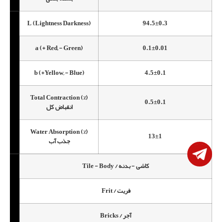
L (Lightness Darkness)
94.5±0.3
a (+ Red, - Green)
0.1±0.01
b (+Yellow, - Blue)
4.5±0.1
ES
)
Total Contraction (%)
0.5±0.1
انقباض کل
Water Absorption (%)
13±1
جذب آب
Tile - Body / کاشی - بدنه
Frit / فریت
Bricks / آجر