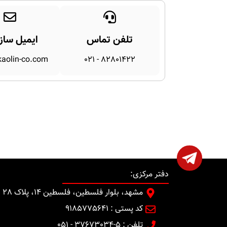
تلفن تماس
ایمیل ساز
aolin-co.com
82801422 - 021
دفتر مرکزی:
مشهد، بلوار فلسطین، فلسطین 14، پلاک 28
کد پستی : 9185775641
تلفن : 5-37673034 - 051