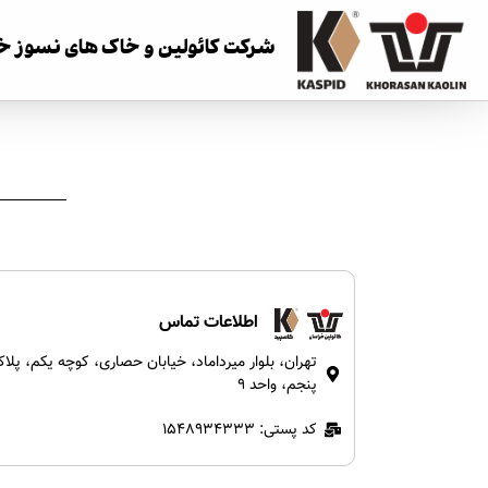
ش
ر
ک
ت
ک
ا
ئ
و
ل
ی
ن
و
خ
ا
ک
ه
ا
ی
ن
س
و
ز
خ
اطلاعات تماس
پنجم، واحد 9
کد پستی: 1548934333