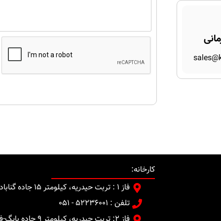
مانی
sales@k
کارخانه:
فاز 1 : تربت حیدریه، کیلومتر 15 جاده گناباد
تلفن : 52236001 - 051
فاز 2: تربت حیدریه، کیلومتر 9 جاده بایگ-فدیهه