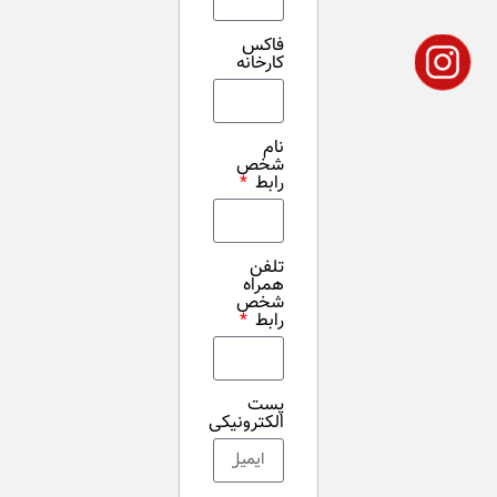
فاکس
کارخانه
نام
شخص
رابط
تلفن
همراه
شخص
رابط
پست
الکترونیکی