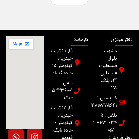
مرکزی:
کارخانه:
مشهد،
فاز 1 : تربت
بلوار
حیدریه،
فلسطین،
کیلومتر 15
فلسطین
جاده گناباد
14، پلاک
تلفن :
28
52236001
کد پستی :
- 051
9185775641
فاز 2: تربت
تلفن : 5-
حیدریه،
37673034
کیلومتر 9
- 051
جاده بایگ-
 فروش:
فدیهه