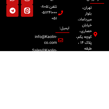
تلفن:805-
تهران،
51241000-
بلوار
051
میرداماد،
خیابان
ایمیل:
حصاری،
کوچه یکم،
info@Kaolin-
پلاک 14 ،
co.com
طبقه
Sales@Kaolin-
پنجم، واحد
co.com
9
Export@Kaolin-
کد پستی :
co.com
1548934333
تلفن :
82801422-
021
 حقوق برای شرکت کائولین