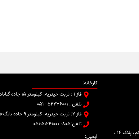
کارخانه:
فاز 1 : تربت حیدریه، کیلومتر 15 جاده گناباد
تلفن : 52236001 - 051
فاز 2: تربت حیدریه، کیلومتر 9 جاده بایگ-فدیهه
تلفن:805- 51241000-051
تهران، بلوار میرداماد، خیابان حصاری، کوچه یکم، پلاک 14 ،
ایمیل: