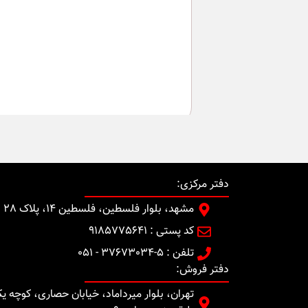
دفتر مرکزی:
مشهد، بلوار فلسطین، فلسطین 14، پلاک 28
کد پستی : 9185775641
تلفن : 5-37673034 - 051
دفتر فروش: