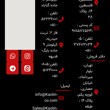
فلسطین
جاده گناباد
14، پلاک
تلفن :
28
52236001
کد پستی :
- 051
9185775641
فاز 2: تربت
تلفن : 5-
حیدریه،
37673034
کیلومتر 9
- 051
جاده بایگ-
دفتر فروش:
فدیهه
تلفن:805-
تهران،
51241000-
بلوار
051
میرداماد،
خیابان
ایمیل:
حصاری،
کوچه یکم،
info@Kaolin-
پلاک 14 ،
co.com
طبقه
Sales@Kaolin-