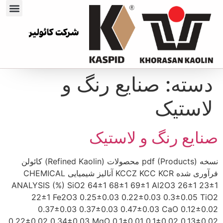
ش
ر
ک
ت
ک
ا
ئ
و
ل
ی
ن
و
خ
ا
ک
دسته:
صنایع رنگ و
لاستیک
صنایع رنگ و لاستیک
نسخه pdf (Products) محصولات (Refined Kaolin) کائولن
فرآوری شده KCCZ KCC KCR آنالیز شیمیایی CHEMICAL
ANALYSIS (%) SiO2 64±1 68±1 69±1 Al2O3 26±1 23±1
22±1 Fe2O3 0.25±0.03 0.22±0.03 0.3±0.05 TiO2
0.37±0.03 0.37±0.03 0.47±0.03 CaO 0.12±0.02
0.22±0.02 0.34±0.03 MgO 0.1±0.01 0.1±0.02 0.13±0.02