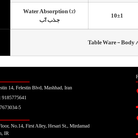
Water Absorption (%)
10±1
جذب آب
F
stin 14, Felestin Blvd, Mashhad, Iran
e: 9185775641
37673034-5
Floor, No.14, First Alley, Hesari St., Mirdamad
n, IR