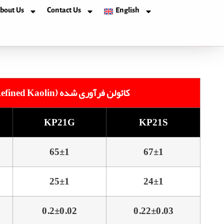
bout Us
Contact Us
English
(Refined Kaolin) کائولن فرآوری شده
KP21G
KP21S
65±1
67±1
25±1
24±1
0.2±0.02
0.22±0.03