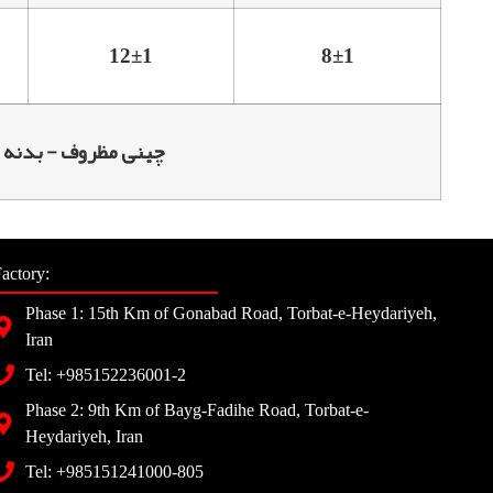
12±1
8±1
Table Ware - Body / چینی مظروف - بدنه
actory:
Phase 1: 15th Km of Gonabad Road, Torbat-e-Heydariyeh,
Iran
Tel: +985152236001-2
Phase 2: 9th Km of Bayg-Fadihe Road, Torbat-e-
Heydariyeh, Iran
Tel: +985151241000-805