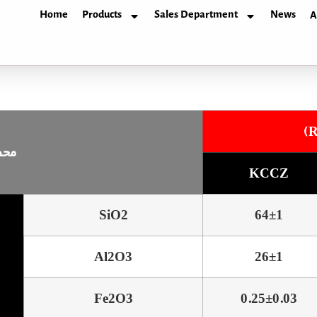
Home
Products
Sales Department
News
A
محصولا
KCCZ
SiO2
64±1
Al2O3
26±1
Fe2O3
0.25±0.03