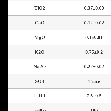
TiO2
0.37±0.03
CaO
0.12±0.02
MgO
0.1±0.01
K2O
0.75±0.2
Na2O
0.22±0.02
SO3
Trace
L.O.I
7.5±0.5
< 60 µ
100