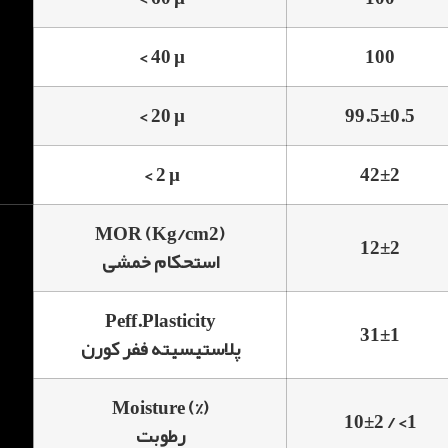
< 40 µ
100
< 20 µ
99.5±0.5
< 2 µ
42±2
MOR (Kg/cm2)
12±2
استحکام خمشی
Peff.Plasticity
31±1
پلاستیسیته ففر کورن
Moisture (%)
10±2 / <1
رطوبت