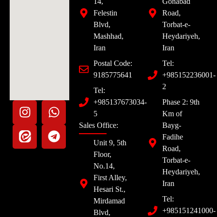
14,
Gonabad
Felestin
Road,
Blvd,
Torbat-e-
Mashhad,
Heydariyeh,
Iran
Iran
Postal Code:
Tel:
9185775641
+985152236001-
2
Tel:
+985137673034-
Phase 2: 9th
5
Km of
Sales Office:
Bayg-
Fadihe
Unit 9, 5th
Road,
Floor,
Torbat-e-
No.14,
Heydariyeh,
First Alley,
Iran
Hesari St.,
Tel:
Mirdamad
+985151241000-
Blvd,