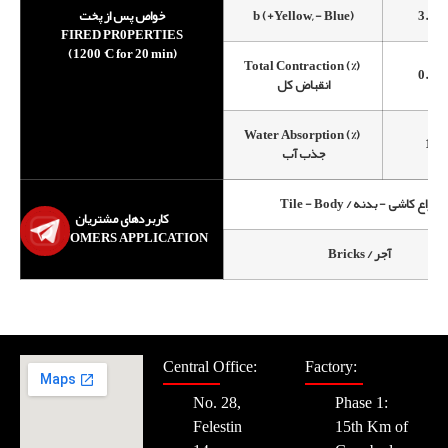
خواص پس از پخت
b (+Yellow, - Blue)
3.5±
FIRED PR0PERTIES
(1200 °C for 20 min)
Total Contraction (%)
0.3±
انقباض کل
Water Absorption (%)
18±
جذب آب
Tile - Body / انواع کاشی - بدنه
کاربردهای مشتریان
CUSTOMERS APPLICATION
Bricks / آجر
Central Office:
Factory:
No. 28,
Phase 1:
Felestin
15th Km of