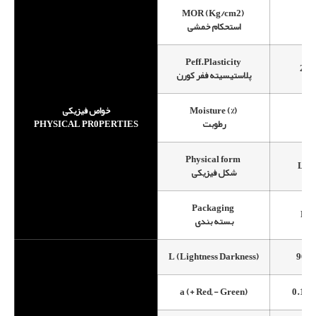
MOR (Kg/cm2)
5±
استحکام خمشی
Peff.Plasticity
25±
پلاستیسیته ففر کورن
خواص فیزیکی
Moisture (%)
5±
PHYSICAL PR0PERTIES
رطوبت
Physical form
Lum
شکل فیزیکی
Packaging
Bul
بسته بندی
L (Lightness Darkness)
96±0
a (+ Red, - Green)
0.1±0