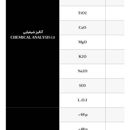
TiO2
CaO
آنالیز شیمیایی
CHEMICAL ANALYSIS (%)
MgO
K2O
Na2O
SO3
L.O.I
< 60 µ
< 40 µ