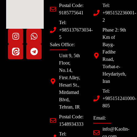
Postal Code:
Tel:
9185775641
+985152236001-
2
Tel:
+985137673034-
Phase 2: 9th
5
Km of
Sales Office:
Bayg-
Fadihe
Unit 9, 5th
Road,
Floor,
Torbat-e-
No.14,
Heydariyeh,
First Alley,
Iran
Hesari St.,
Tel:
Mirdamad
+985151241000-
Blvd,
805
Tehran, IR
Postal Code:
Email:
1548934333
info@Kaolin-
Tel:
co.com