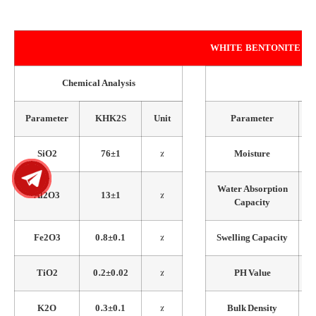
WHITE BENTONITE
Chemical Analysis
Parameter
KHK2S
Unit
Parameter
SiO2
76±1
%
Moisture
Water Absorption
Al2O3
13±1
%
Capacity
Fe2O3
0.8±0.1
%
Swelling Capacity
TiO2
0.2±0.02
%
PH Value
K2O
0.3±0.1
%
Bulk Density