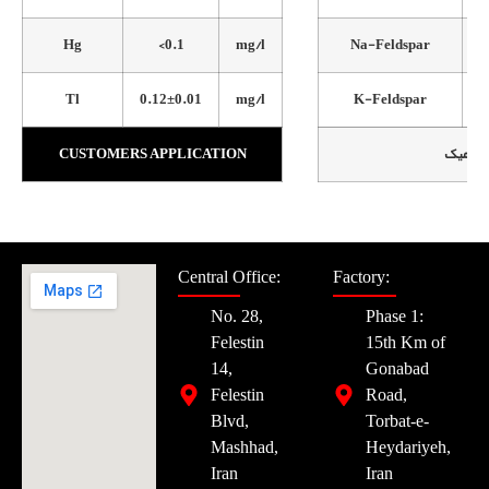
Hg
<0.1
mg/l
Na-Feldspar
Tl
0.12±0.01
mg/l
K-Feldspar
CUSTOMERS APPLICATION
Central Office:
Factory:
No. 28,
Phase 1:
Felestin
15th Km of
14,
Gonabad
Felestin
Road,
Blvd,
Torbat-e-
Mashhad,
Heydariyeh,
Iran
Iran