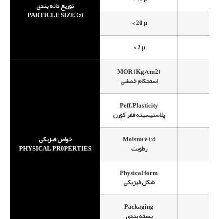
توزیع دانه بندی
PARTICLE SIZE (%)
< 20 µ
< 2 µ
MOR (Kg/cm2)
استحکام خمشی
Peff.Plasticity
پلاستیسیته ففر کورن
خواص فیزیکی
Moisture (%)
PHYSICAL PR0PERTIES
رطوبت
Physical form
شکل فیزیکی
Packaging
B
بسته بندی