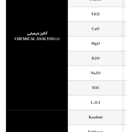
TiO2
CaO
آنالیز شیمیایی
CHEMICAL ANALYSIS (%)
MgO
K2O
Na2O
SO3
L.O.I
Kaolinit
Feldspar