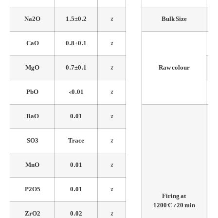
Na2O
1.5±0.2
%
Bulk Size
CaO
0.8±0.1
%
MgO
0.7±0.1
%
Raw colour
PbO
<0.01
%
BaO
0.01
%
SO3
Trace
%
MnO
0.01
%
P2O5
0.01
%
Firing at
1200°C / 20 min
ZrO2
0.02
%