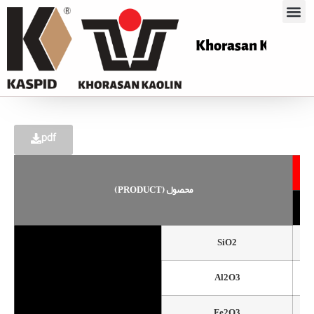
Khorasan Ka
pdf
(PRODUCT) محصول
SiO2
Al2O3
Fe2O3