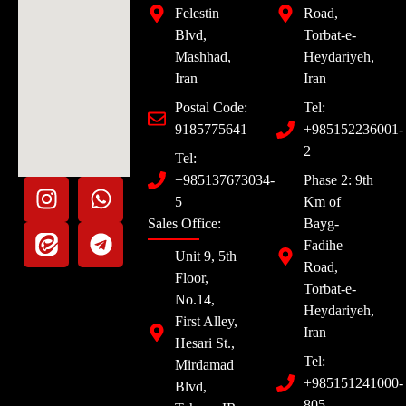
Felestin
Road,
Blvd,
Torbat-e-
Mashhad,
Heydariyeh,
Iran
Iran
Postal Code:
Tel:
9185775641
+985152236001-
2
Tel:
+985137673034-
Phase 2: 9th
5
Km of
Sales Office:
Bayg-
Fadihe
Unit 9, 5th
Road,
Floor,
Torbat-e-
No.14,
Heydariyeh,
First Alley,
Iran
Hesari St.,
Tel:
Mirdamad
+985151241000-
Blvd,
805