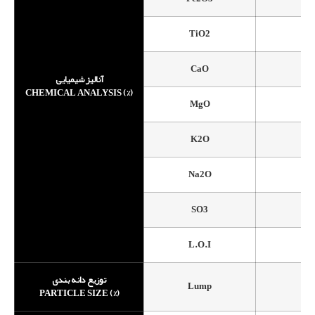
TiO2
0.
CaO
آنالیز شیمیایی
CHEMICAL ANALYSIS (%)
MgO
0.
K2O
5
Na2O
3
SO3
L.O.I
1
توزیع دانه بندی
Lump
<
PARTICLE SIZE (%)